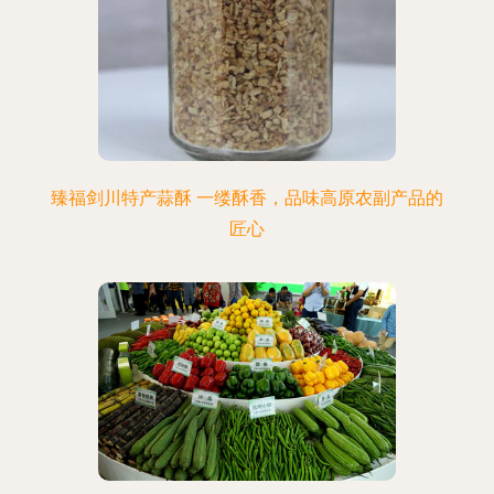
臻福剑川特产蒜酥 一缕酥香，品味高原农副产品的
匠心